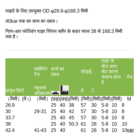
पाइपों के लिए उपयुक्त OD φ26.9-φ168.3 मिमी
40bar तक का काम का दबाव।
ग्रिप-आर फोल्डिंग पाइप रिपेयर क्लैंप के बाहर व्यास 38 से 168.3 मिमी
तक है।
पाइप के
बीच अंतर
क्लैम्पिंग
कार्य का
चौड़ाई
सेट करना
रेंज
दबाव
समाप्त होता
पेंच
है
न्यूनतम
आयुध डिपो
B
C
अधिकतम
（मिमी）
(में।)
（मिमी）
(छड़)
(छड़)
(मिमी)
(मिमी)
(मिमी)
(मिमी)
(मिमी)
M
26.9
25
40
38
57
30
5-8
10
8
30
29-31
25
40
42
57
30
5-8
10
8
33.7
25
40
45
57
30
5-8
10
8
38
25
40
50.3
61
26
5-8
10
10
42.4
41-43
25
40
61
26
5-8
10
10
M8