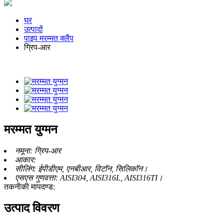
घर
उत्पादों
पाइप मरम्मत क्लैंप
ग्रिप-आर
मरम्मत युग्मन
नमूना:
ग्रिप-आर
आकार:
सीलिंग:
ईपीडीएम, एनबीआर, विटॉन, सिलिकॉन।
एसएस गुणवत्ता:
AISI304, AISI316L, AISI316TI।
तकनीकी मापदण्ड:
उत्पाद विवरण