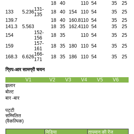
18
40
110
54
35
25
131-
133
5.236
18
40
154
110
54
35
25
135
139.7
18
40
160.8
110
54
35
25
141.3
5.563
18
35
162.4
110
54
35
25
152-
154
18
35
110
54
35
25
156
157-
159
18
35
180
110
54
35
25
161
166-
168.3
6.626
18
35
186
110
54
35
25
171
ग्रिप-आर सामग्री चयन
V1
V2
V3
V4
V5
V6
झलार
बोल्ट
बार -बार
पट्टी
सम्मिलित
(वैकल्पिक)
मिडिया
तापमान की रेंज