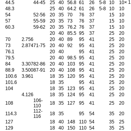
× 1
44.5
44-45
25
40
56.8
61
26
5-8
10
10
48.3
25
40
64.2
61
26
5-8
10
10
54
52-56
20
35
70
76
37
15
10
57
55-59
20
35
73
76
37
15
10
60.3
59-62
20
35
76.2
76
37
15
10
20
40
85.5
95
37
25
20
70
2.756
20
40
89
95
41
25
20
73
2.874
71-75
20
40
92
95
41
25
20
76.1
20
40
95
41
25
20
79.5
20
40
98.5
95
41
25
20
84
3.307
82-86
20
40
103
95
41
25
20
88.9
3.500
87-91
20
40
108
95
41
25
20
100.6
3.961
18
35
120
95
41
25
20
101.6
18
35
95
41
25
20
104
18
35
123
95
41
25
20
4.126
18
35
124
95
41
25
20
106-
108
18
35
127
95
41
25
20
110
112-
114.3
18
35
95
54
35
20
116
127
18
40
148
110
54
35
25
129
18
40
150
110
54
35
25