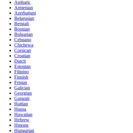
Amharic
Armenian
Azerbaijani
Belarusian
Bengali
Bosnian
Bulgarian
Cebuano
Chichewa
Corsican
Croatian
Dutch
Estonian
Filipino
Finnish
Frisian
Galician
Georgian
Gujarati
Haitian
Hausa
Hawaiian
Hebrew
Hmong
Hungarian