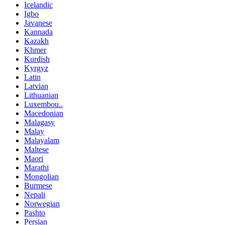
Icelandic
Igbo
Javanese
Kannada
Kazakh
Khmer
Kurdish
Kyrgyz
Latin
Latvian
Lithuanian
Luxembou..
Macedonian
Malagasy
Malay
Malayalam
Maltese
Maori
Marathi
Mongolian
Burmese
Nepali
Norwegian
Pashto
Persian