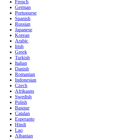
French
German
Portuguese
Spanish
Russian
Japanese
Korean
Arabic
Irish
Greek
Turkish
Italian
Danish
Romanian
Indonesian
Czech
Afrikaans
Swedish
Polish
Basque
Catalan
Esperanto
Hindi
Lao
Albanian