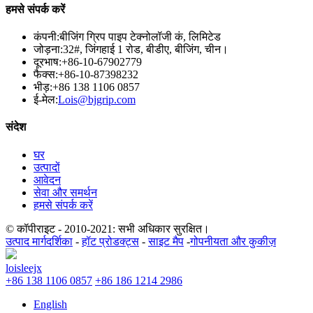
हमसे संपर्क करें
कंपनी:
बीजिंग ग्रिप पाइप टेक्नोलॉजी कं, लिमिटेड
जोड़ना:
32#, जिंगहाई 1 रोड, बीडीए, बीजिंग, चीन।
दूरभाष:
+86-10-67902779
फैक्स:
+86-10-87398232
भीड़:
+86 138 1106 0857
ई-मेल:
Lois@bjgrip.com
संदेश
घर
उत्पादों
आवेदन
सेवा और समर्थन
हमसे संपर्क करें
© कॉपीराइट - 2010-2021: सभी अधिकार सुरक्षित।
उत्पाद मार्गदर्शिका
-
हॉट प्रोडक्ट्स
-
साइट मैप
-
गोपनीयता और कुकीज़
loisleejx
+86 138 1106 0857
+86 186 1214 2986
English