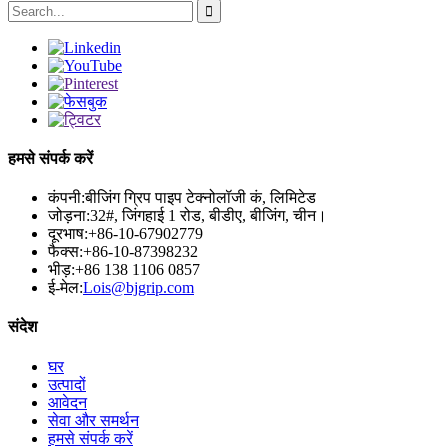
हमसे संपर्क करें
कंपनी:
बीजिंग ग्रिप पाइप टेक्नोलॉजी कं, लिमिटेड
जोड़ना:
32#, जिंगहाई 1 रोड, बीडीए, बीजिंग, चीन।
दूरभाष:
+86-10-67902779
फैक्स:
+86-10-87398232
भीड़:
+86 138 1106 0857
ई-मेल:
Lois@bjgrip.com
संदेश
घर
उत्पादों
आवेदन
सेवा और समर्थन
हमसे संपर्क करें